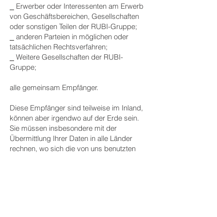
⎯ Erwerber oder Interessenten am Erwerb
von Geschäftsbereichen, Gesellschaften
oder sonstigen Teilen der RUBI-Gruppe;
⎯ anderen Parteien in möglichen oder
tatsächlichen Rechtsverfahren;
⎯ Weitere Gesellschaften der RUBI-
Gruppe;
alle gemeinsam Empfänger.
Diese Empfänger sind teilweise im Inland,
können aber irgendwo auf der Erde sein.
Sie müssen insbesondere mit der
Übermittlung Ihrer Daten in alle Länder
rechnen, wo sich die von uns benutzten
Dienstleister befinden (wie z.B. Microsoft,
SAP). Befindet sich ein Empfänger in
einem Land ohne angemessenen
gesetzlichen Datenschutz, verpflichten wir
den Empfänger vertraglich zur Einhaltung
des anwendbaren Datenschutzes, soweit